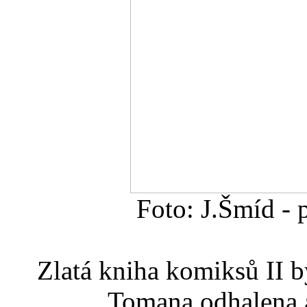
Foto: J.Šmíd - p
Zlatá kniha komiksů II by
Tomana odhalena a