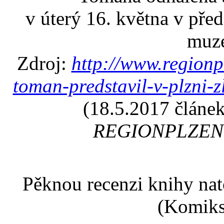
v úterý 16. května v př
muze
Zdroj:
http://www.regionpl
toman-predstavil-v-plzni-
(18.5.2017 článek
REGIONPLZEN.CZ
Pěknou recenzi knihy nat
(Komiks