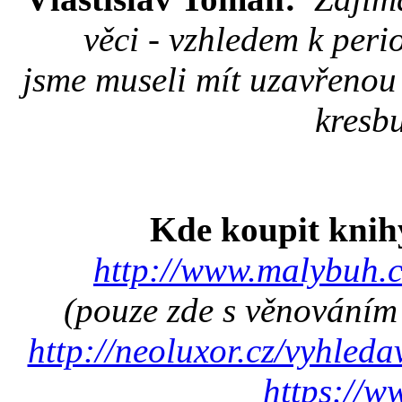
věci - vzhledem k peri
jsme museli mít uzavřenou 
kresb
Kde koupit knih
http://www.malybuh.c
(pouze zde s věnováním a
http://neoluxor.cz/vyhle
https://w