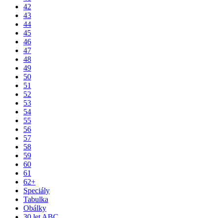
42
43
44
45
46
47
48
49
50
51
52
53
54
55
56
57
58
59
60
61
62+
Speciály
Tabulka
Obálky
30 let ABC