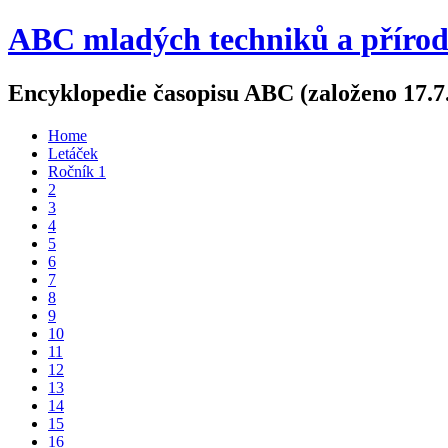
ABC mladých techniků a příro
Encyklopedie časopisu ABC (založeno 17.7
Home
Letáček
Ročník 1
2
3
4
5
6
7
8
9
10
11
12
13
14
15
16