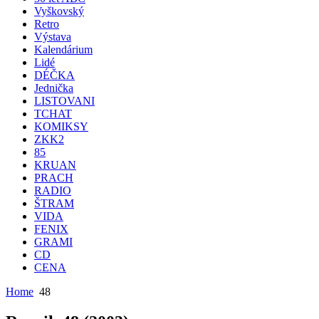
Vyškovský
Retro
Výstava
Kalendárium
Lidé
DÉČKA
Jednička
LISTOVANI
TCHAT
KOMIKSY
ZKK2
85
KRUAN
PRACH
RADIO
ŠTRAM
VIDA
FENIX
GRAMI
CD
CENA
Home
48