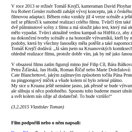
V roce 2013 se režisér Tomáš Krejčí, kameraman David Ployhar 
lva Robert Geisler rozhodli zahájit vývoj konceptu, jak z české
filmovou adaptaci. Během roku vznikly již 4 verze scénáře a ještě 
než se přikročí k samotné realizaci celého filmu. Tvůrčí tým také
dvě půlminutové scény z filmu a má sloužit jako test, který má 
mělo vypadat. Tvůrci aktuálně vedou kampaň na HitHit.cz, aby zí
na dokončení tvorby scénáře a na honoráře výtvarníků, kteří by
podoby, která by všechny fanoušky měla potěšit a také napomoci
Tomáš Krejčí dodává: „Já sám jsem na Kruanovských komiksech v
ohledně realizace filmu, protože dobře vím, jak by mě jako fanou
V obsazení filmu zatím figurují mimo jiné Filip Cíl, Bára Bálkov
Petra Žďárská, Jan Holík, Roman Říčař nebo Marie Doležalová:
Cate Blanchettové, jakým zajímavým způsobem točila Pána Prst
na pingpongový míček a všude kolem ní bylo zelené plátno.
My sice u Kruana ještě nemáme jasno, jak přesně se bude výtvarn
ale slibuju si něco podobného. Spoustu toho budeme muset uhrá
a svět kolem nás ožije až dodatečně. To bude vzrůšo!“
(3.2.2015 Vlastislav Toman)
Film podpořili nebo o něm napsali: