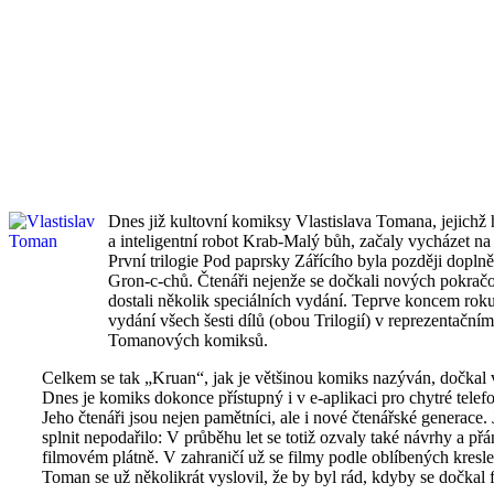
Dnes již kultovní komiksy Vlastislava Tomana, jejich
a inteligentní robot Krab-Malý bůh, začaly vycházet n
První trilogie Pod paprsky Zářícího byla později dop
Gron-c-chů. Čtenáři nejenže se dočkali nových pokračová
dostali několik speciálních vydání. Teprve koncem rok
vydání všech šesti dílů (obou Trilogií) v reprezentační
Tomanových komiksů.
Celkem se tak „Kruan“, jak je většinou komiks nazýván, dočkal 
Dnes je komiks dokonce přístupný i v e-aplikaci pro chytré telefo
Jeho čtenáři jsou nejen pamětníci, ale i nové čtenářské generace.
splnit nepodařilo: V průběhu let se totiž ozvaly také návrhy a př
filmovém plátně. V zahraničí už se filmy podle oblíbených kresle
Toman se už několikrát vyslovil, že by byl rád, kdyby se dočka