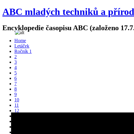
ABC mladých techniků a příro
Encyklopedie časopisu ABC (založeno 17.7
Home
Letáček
Ročník 1
2
3
4
5
6
7
8
9
10
11
12
13
14
15
16