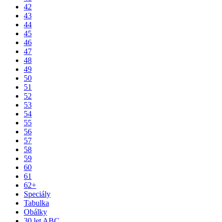
42
43
44
45
46
47
48
49
50
51
52
53
54
55
56
57
58
59
60
61
62+
Speciály
Tabulka
Obálky
30 let ABC