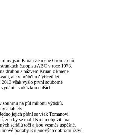
ž hrdiny jsou Kruan z kmene Gron-c-chů
a stránkách časopisu ABC v roce 1973.
lněna druhou s názvem Kruan z kmene
ní, ale v průběhu čtyřiceti let
u 2013 však vyšlo první souborné
m vydání i s ukázkou dalších
v souhrnu na půl milionu výtisků.
ny a tablety.
 Jedno jejich přání se však Tomanovi
ání, zda by se mohl Kruan objevit i na
ných seriálů točí a jsou vesměs úspěšné.
l filmové podoby Kruanových dobrodružství.