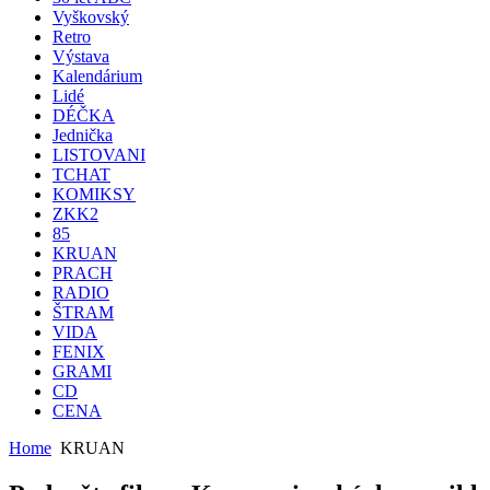
Vyškovský
Retro
Výstava
Kalendárium
Lidé
DÉČKA
Jednička
LISTOVANI
TCHAT
KOMIKSY
ZKK2
85
KRUAN
PRACH
RADIO
ŠTRAM
VIDA
FENIX
GRAMI
CD
CENA
Home
KRUAN