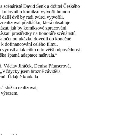
a scénáristé David Šenk a držitel Českého
ho kultovního komiksu vytvořit hranou
další dvě by rádi tvůrci vytvořili,
 zrealizoval předtáčku, která obsahuje
ukázat, jak by komiksové zpracování
skali prostředky na honoráře scénáristů
 natočenou ukázku dovedli do konečné
 k dofinancování celého filmu.
yrostl a tak cítím o to větší odpovědnost
ška špatná adaptace naštvala.“
á, Václav Jiráček, Denisa Pfauserová,
 „Vždycky jsem hrozně záviděla
enů. Údajně koukala
á složka realizovat,
t výrazem,