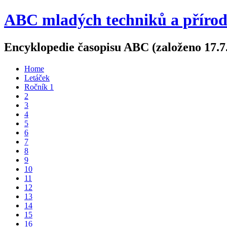
ABC mladých techniků a příro
Encyklopedie časopisu ABC (založeno 17.7
Home
Letáček
Ročník 1
2
3
4
5
6
7
8
9
10
11
12
13
14
15
16