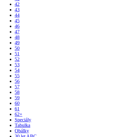
42
43
44
45
46
47
48
49
50
51
52
53
54
55
56
57
58
59
60
61
62+
Speciály
Tabulka
Obálky
30 let ABC