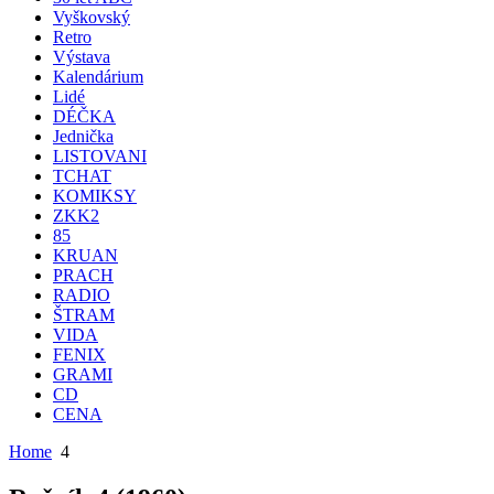
Vyškovský
Retro
Výstava
Kalendárium
Lidé
DÉČKA
Jednička
LISTOVANI
TCHAT
KOMIKSY
ZKK2
85
KRUAN
PRACH
RADIO
ŠTRAM
VIDA
FENIX
GRAMI
CD
CENA
Home
4