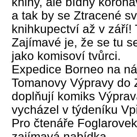
knihy, ale bídný koronav
a tak by se Ztracené sv
knihkupectví až v září
Zajímavé je, že se tu s
jako komisoví tvůrci.
Expedice Borneo na nám
Tomanovy Výpravy do 
doplňují komiks Výprav
vycházel v týdeníku Vp
Pro čtenáře Foglarove
zajímavá nabídka.