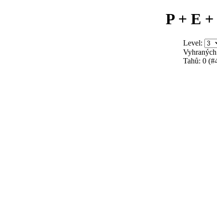
P + E +
Level:
Vyhraných
Tahů:
0
(#