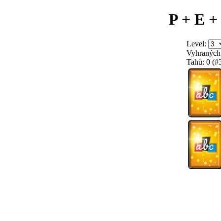
P + E +
Level:
Vyhraných
Tahů:
0
(#